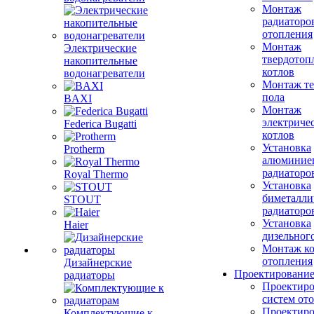
Монтаж
радиаторо
отопления
Монтаж
Электрические
твердотоп
накопительные
котлов
водонагреватели
Монтаж те
пола
BAXI
Монтаж
электриче
Federica Bugatti
котлов
Установка
Protherm
алюминие
радиаторо
Royal Thermo
Установка
биметалли
STOUT
радиаторо
Установка
Haier
дизельного
Монтаж ко
отопления
Дизайнерские
Проектировани
радиаторы
Проектиро
систем от
Проектиро
Комплектующие к