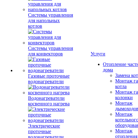
Системы управления
для напольных
котлов
Системы управления
для конвекторов
Услуги
Отопление част
дома
Замена ко
Газовые проточные
Монтаж га
водонагреватели
котла
Монтаж га
колонки
Водонагреватели
Монтаж
косвенного нагрева
дымоходо
Монтаж
котельног
оборудова
Электрические
Монтаж
проточные
отопления
водонагреватели