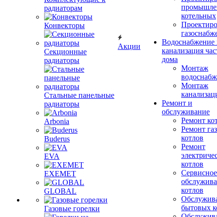
промышле
радиаторам
котельных
Проектиро
Конвекторы
газоснабж
Водоснабжение 
Акции
канализация час
Секционные
дома
радиаторы
Монтаж
водоснабж
Монтаж
канализац
Стальные панельные
Ремонт и
радиаторы
обслуживание
Ремонт ко
Arbonia
Ремонт га
котлов
Buderus
Ремонт
электриче
EVA
котлов
Сервисное
EXEMET
обслужив
котлов
GLOBAL
Обслужив
бытовых к
Газовые горелки
Обслужив