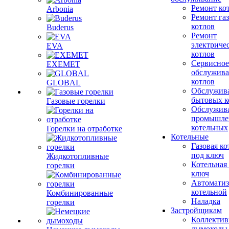
Ремонт ко
Arbonia
Ремонт га
котлов
Buderus
Ремонт
электриче
EVA
котлов
Сервисное
EXEMET
обслужив
котлов
GLOBAL
Обслужив
бытовых к
Газовые горелки
Обслужив
промышле
котельных
Горелки на отработке
Котельные
Газовая ко
под ключ
Жидкотопливные
Котельная
горелки
ключ
Автоматиз
котельной
Комбинированные
Наладка
горелки
Застройщикам
Коллекти
дымоходы