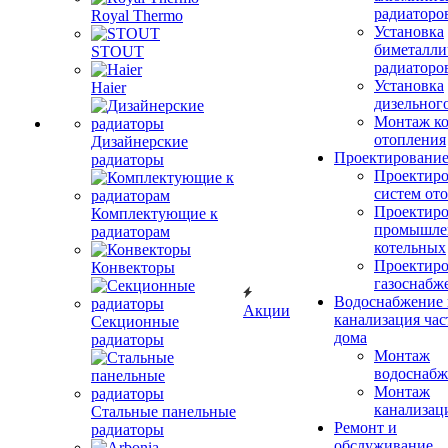
радиаторо
Royal Thermo
Установка
биметалли
STOUT
радиаторо
Установка
Haier
дизельного
Монтаж ко
отопления
Дизайнерские
Проектировани
радиаторы
Проектиро
систем от
Проектиро
Комплектующие к
промышле
радиаторам
котельных
Проектиро
Конвекторы
газоснабж
Водоснабжение 
Акции
канализация час
Секционные
дома
радиаторы
Монтаж
водоснабж
Монтаж
канализац
Стальные панельные
Ремонт и
радиаторы
обслуживание