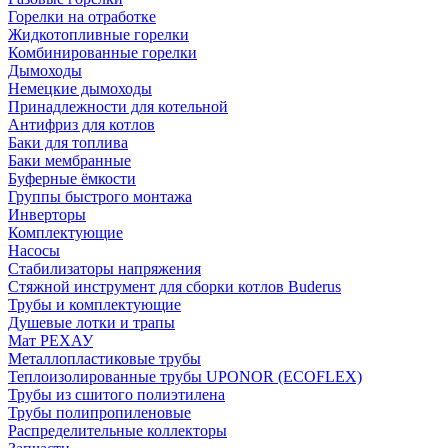
Горелки на отработке
Жидкотопливные горелки
Комбинированные горелки
Дымоходы
Немецкие дымоходы
Принадлежности для котельной
Антифриз для котлов
Баки для топлива
Баки мембранные
Буферные ёмкости
Группы быстрого монтажа
Инверторы
Комплектующие
Насосы
Стабилизаторы напряжения
Стяжной инструмент для сборки котлов Buderus
Трубы и комплектующие
Душевые лотки и трапы
Мат РЕХАУ
Металлопластиковые трубы
Теплоизолированные трубы UPONOR (ECOFLEX)
Трубы из сшитого полиэтилена
Трубы полипропиленовые
Распределительные коллекторы