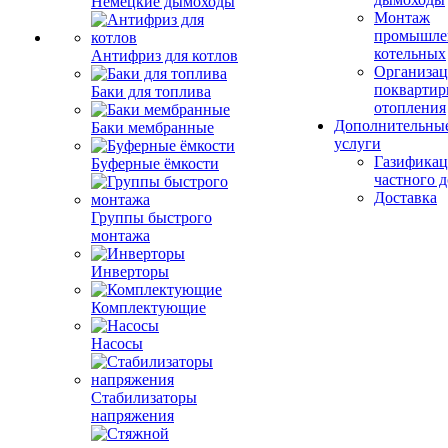
Немецкие дымоходы
Монтаж
промышле
котельных
Антифриз для котлов
Организац
поквартир
Баки для топлива
отопления
Дополнительны
Баки мембранные
услуги
Газификац
Буферные ёмкости
частного 
Доставка
Группы быстрого
монтажа
Инверторы
Комплектующие
Насосы
Стабилизаторы
напряжения