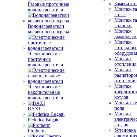
Замена ко
Газовые проточные
Монтаж га
водонагреватели
котла
Монтаж га
колонки
Водонагреватели
Монтаж
косвенного нагрева
дымоходо
Монтаж
котельног
оборудова
Электрические
Монтаж
проточные
отопления
водонагреватели
Монтаж
радиаторо
отопления
Монтаж
Электрические
твердотоп
накопительные
котлов
водонагреватели
Монтаж те
пола
BAXI
Монтаж
электриче
Federica Bugatti
котлов
Установка
Protherm
алюминие