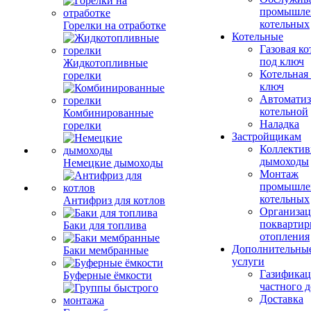
промышле
котельных
Горелки на отработке
Котельные
Газовая ко
под ключ
Жидкотопливные
Котельная
горелки
ключ
Автоматиз
котельной
Комбинированные
Наладка
горелки
Застройщикам
Коллекти
дымоходы
Немецкие дымоходы
Монтаж
промышле
котельных
Антифриз для котлов
Организац
поквартир
Баки для топлива
отопления
Дополнительны
Баки мембранные
услуги
Газификац
Буферные ёмкости
частного 
Доставка