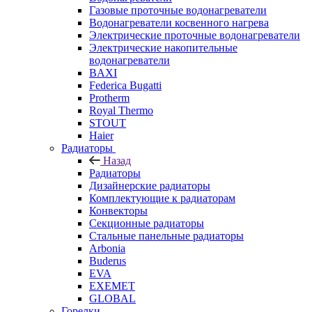
Газовые проточные водонагреватели
Водонагреватели косвенного нагрева
Электрические проточные водонагреватели
Электрические накопительные
водонагреватели
BAXI
Federica Bugatti
Protherm
Royal Thermo
STOUT
Haier
Радиаторы
Назад
Радиаторы
Дизайнерские радиаторы
Комплектующие к радиаторам
Конвекторы
Секционные радиаторы
Стальные панельные радиаторы
Arbonia
Buderus
EVA
EXEMET
GLOBAL
Горелки